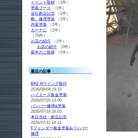
イベント取材
（1件）
塗装ブース
（1件）
会社創立記念
（1件）
靴、修理塗装
（1件）
内装塗装
（1件）
カーナビ
（2件）
（70件）
お店の紹介
（1件）
お店の紹介
（0件）
新年のご挨拶
（1件）
最近の記事
BRZ Rウイング取付
2026/08/04 19:10
ハイエース板金塗装
2026/07/20 13:08
バンパー修理&塗装
2026/07/18 16:03
本日当社 創立記念
2026/07/11 14:12
Fフェンダー板金塗装&バンパー
修理