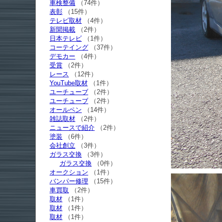
車検整備
（74件）
表彰
（15件）
テレビ取材
（4件）
新聞掲載
（2件）
日本テレビ
（1件）
コーテイング
（37件）
デモカー
（4件）
受賞
（2件）
レース
（12件）
YouTube取材
（1件）
ユーチューブ
（2件）
ユーチューブ
（2件）
オールペン
（14件）
雑誌取材
（2件）
ニュースで紹介
（2件）
塗装
（6件）
会社創立
（3件）
ガラス交換
（3件）
ガラス交換
（0件）
オークション
（1件）
バンパー修理
（15件）
車買取
（2件）
取材
（1件）
取材
（1件）
取材
（1件）