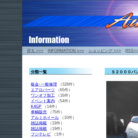
戻る >>>
INFORMATION >>>
ショッピング >>>
RSS>
分類一覧
Ｓ２０００バン
板金･一般修理
（328件）
エアロパーツ
（65件）
ワンオフ加工
（16件）
イベント案内
（54件）
K4GP
（14件）
車輌販売
（75件）
アルミホイール
（10件）
雑誌掲載
（19件）
雑誌掲載
（19件）
フジテレビ
（1件）