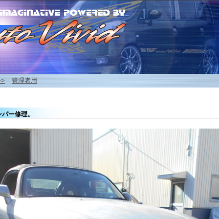
>>
管理者用
パー修理。