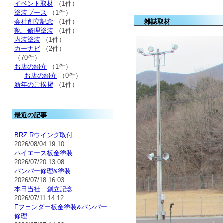
イベント取材
（1件）
塗装ブース
（1件）
会社創立記念
（1件）
雑誌取材
靴、修理塗装
（1件）
内装塗装
（1件）
カーナビ
（2件）
（70件）
お店の紹介
（1件）
お店の紹介
（0件）
新年のご挨拶
（1件）
最近の記事
BRZ Rウイング取付
2026/08/04 19:10
ハイエース板金塗装
2026/07/20 13:08
バンパー修理&塗装
2026/07/18 16:03
本日当社 創立記念
2026/07/11 14:12
Fフェンダー板金塗装&バンパー
修理