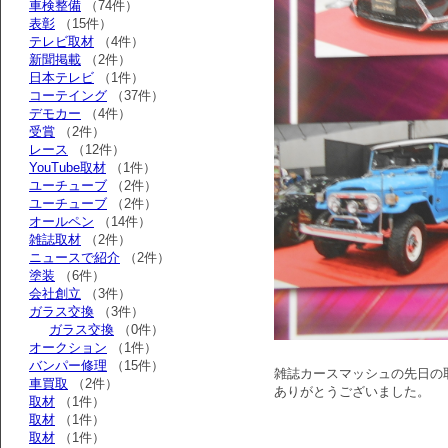
車検整備
（74件）
表彰
（15件）
テレビ取材
（4件）
新聞掲載
（2件）
日本テレビ
（1件）
コーテイング
（37件）
デモカー
（4件）
受賞
（2件）
レース
（12件）
YouTube取材
（1件）
ユーチューブ
（2件）
ユーチューブ
（2件）
オールペン
（14件）
雑誌取材
（2件）
ニュースで紹介
（2件）
塗装
（6件）
会社創立
（3件）
ガラス交換
（3件）
ガラス交換
（0件）
オークション
（1件）
バンパー修理
（15件）
雑誌カースマッシュの先日の
車買取
（2件）
ありがとうございました。
取材
（1件）
取材
（1件）
取材
（1件）