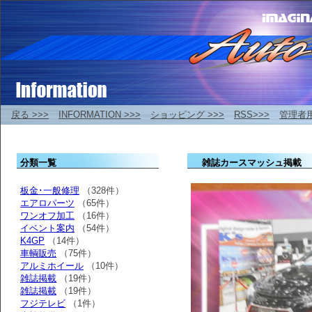
戻る >>>
INFORMATION >>>
ショッピング >>>
RSS>>>
管理者
分類一覧
雑誌カースマッシュ掲載
板金･一般修理
（328件）
エアロパーツ
（65件）
ワンオフ加工
（16件）
イベント案内
（54件）
K4GP
（14件）
車輌販売
（75件）
アルミホイール
（10件）
雑誌掲載
（19件）
雑誌掲載
（19件）
フジテレビ
（1件）