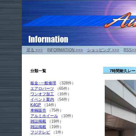
戻る >>>
INFORMATION >>>
ショッピング >>>
RSS>
分類一覧
7時間耐久レー
板金･一般修理
（328件）
エアロパーツ
（65件）
ワンオフ加工
（16件）
イベント案内
（54件）
K4GP
（14件）
車輌販売
（75件）
アルミホイール
（10件）
雑誌掲載
（19件）
雑誌掲載
（19件）
フジテレビ
（1件）