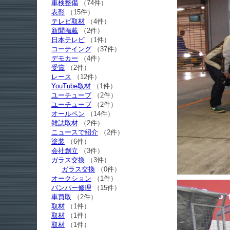
車検整備
（74件）
表彰
（15件）
テレビ取材
（4件）
新聞掲載
（2件）
日本テレビ
（1件）
コーテイング
（37件）
デモカー
（4件）
受賞
（2件）
レース
（12件）
YouTube取材
（1件）
ユーチューブ
（2件）
ユーチューブ
（2件）
オールペン
（14件）
雑誌取材
（2件）
ニュースで紹介
（2件）
塗装
（6件）
会社創立
（3件）
ガラス交換
（3件）
ガラス交換
（0件）
オークション
（1件）
バンパー修理
（15件）
車買取
（2件）
取材
（1件）
取材
（1件）
取材
（1件）