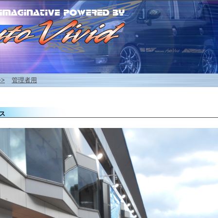
>>
管理者用
ス