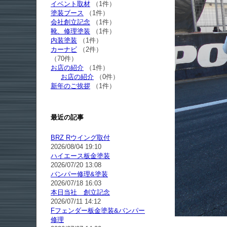
イベント取材
（1件）
塗装ブース
（1件）
会社創立記念
（1件）
靴、修理塗装
（1件）
内装塗装
（1件）
カーナビ
（2件）
（70件）
お店の紹介
（1件）
お店の紹介
（0件）
新年のご挨拶
（1件）
最近の記事
BRZ Rウイング取付
2026/08/04 19:10
ハイエース板金塗装
2026/07/20 13:08
バンパー修理&塗装
2026/07/18 16:03
本日当社 創立記念
2026/07/11 14:12
Fフェンダー板金塗装&バンパー
修理