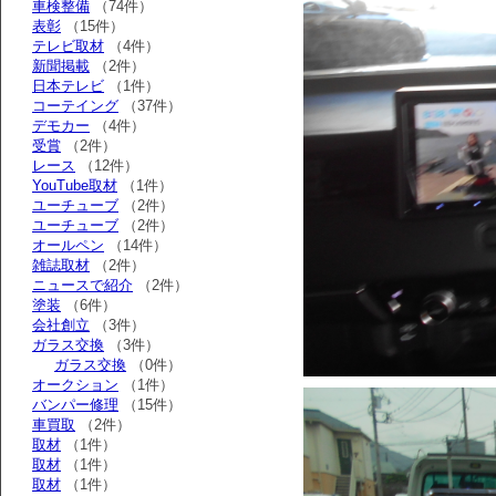
車検整備
（74件）
表彰
（15件）
テレビ取材
（4件）
新聞掲載
（2件）
日本テレビ
（1件）
コーテイング
（37件）
デモカー
（4件）
受賞
（2件）
レース
（12件）
YouTube取材
（1件）
ユーチューブ
（2件）
ユーチューブ
（2件）
オールペン
（14件）
雑誌取材
（2件）
ニュースで紹介
（2件）
塗装
（6件）
会社創立
（3件）
ガラス交換
（3件）
ガラス交換
（0件）
オークション
（1件）
バンパー修理
（15件）
車買取
（2件）
取材
（1件）
取材
（1件）
取材
（1件）