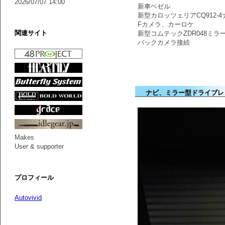
2026/07/07 14:00
新車ベゼル
新型カロッツェリアCQ912-4
Fカメラ、カーロケ
関連サイト
新型コムテックZDR048ミ
バックカメラ接続
ナビ、ミラー型ドライブレ
Makes
User & supporter
プロフィール
Autovivid