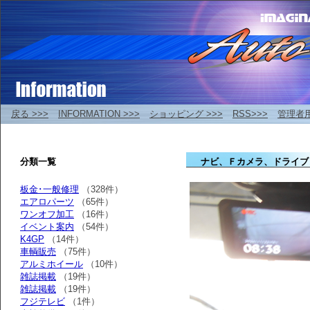
戻る >>>
INFORMATION >>>
ショッピング >>>
RSS>>>
管理者
分類一覧
ナビ、Ｆカメラ、ドライブ
板金･一般修理
（328件）
エアロパーツ
（65件）
ワンオフ加工
（16件）
イベント案内
（54件）
K4GP
（14件）
車輌販売
（75件）
アルミホイール
（10件）
雑誌掲載
（19件）
雑誌掲載
（19件）
フジテレビ
（1件）