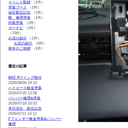
イベント取材
（1件）
塗装ブース
（1件）
会社創立記念
（1件）
靴、修理塗装
（1件）
内装塗装
（1件）
カーナビ
（2件）
（70件）
お店の紹介
（1件）
お店の紹介
（0件）
新年のご挨拶
（1件）
最近の記事
BRZ Rウイング取付
2026/08/04 19:10
ハイエース板金塗装
2026/07/20 13:08
バンパー修理&塗装
2026/07/18 16:03
本日当社 創立記念
2026/07/11 14:12
Fフェンダー板金塗装&バンパー
修理