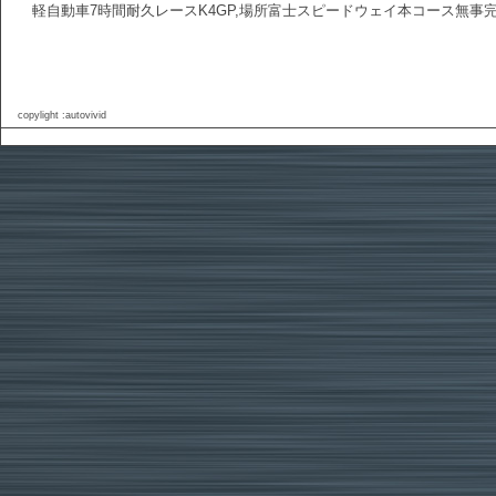
軽自動車7時間耐久レースK4GP,場所富士スピードウェイ本コース無
copylight :autovivid