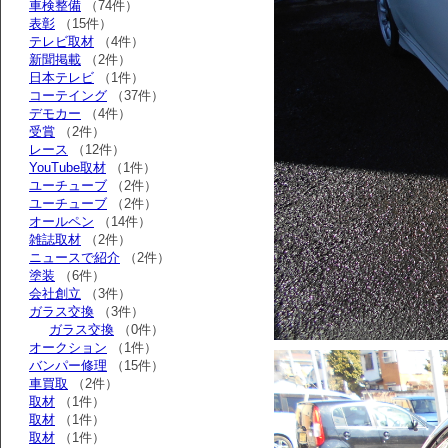
車検整備
（74件）
表彰
（15件）
テレビ取材
（4件）
新聞掲載
（2件）
日本テレビ
（1件）
コーテイング
（37件）
デモカー
（4件）
受賞
（2件）
レース
（12件）
YouTube取材
（1件）
ユーチューブ
（2件）
ユーチューブ
（2件）
オールペン
（14件）
雑誌取材
（2件）
ニュースで紹介
（2件）
塗装
（6件）
会社創立
（3件）
ガラス交換
（3件）
ガラス交換
（0件）
オークション
（1件）
バンパー修理
（15件）
車買取
（2件）
取材
（1件）
取材
（1件）
取材
（1件）