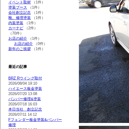
イベント取材
（1件）
塗装ブース
（1件）
会社創立記念
（1件）
靴、修理塗装
（1件）
内装塗装
（1件）
カーナビ
（2件）
（70件）
お店の紹介
（1件）
お店の紹介
（0件）
新年のご挨拶
（1件）
最近の記事
BRZ Rウイング取付
2026/08/04 19:10
ハイエース板金塗装
2026/07/20 13:08
バンパー修理&塗装
2026/07/18 16:03
本日当社 創立記念
2026/07/11 14:12
Fフェンダー板金塗装&バンパー
修理