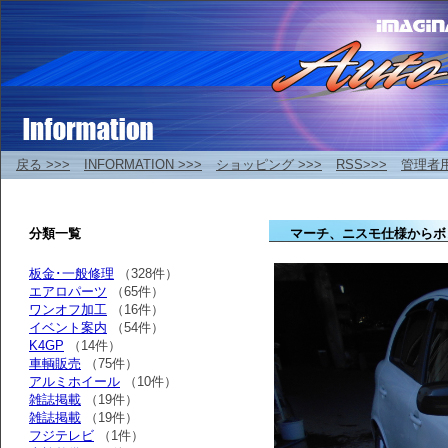
戻る >>>
INFORMATION >>>
ショッピング >>>
RSS>>>
管理者
分類一覧
マーチ、ニスモ仕様からボ
板金･一般修理
（328件）
エアロパーツ
（65件）
ワンオフ加工
（16件）
イベント案内
（54件）
K4GP
（14件）
車輌販売
（75件）
アルミホイール
（10件）
雑誌掲載
（19件）
雑誌掲載
（19件）
フジテレビ
（1件）