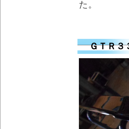
た。
ＧＴＲ３