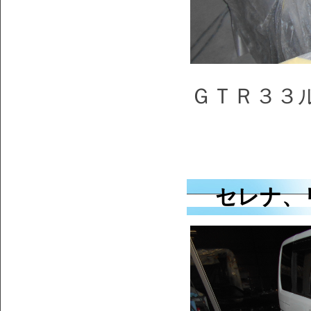
ＧＴＲ３３
セレナ、リ