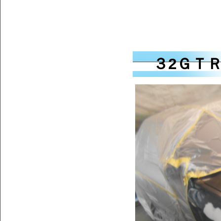
３2ＧＴＲ