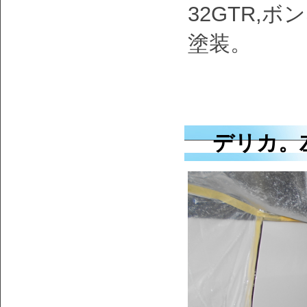
32GTR,
塗装。
デリカ。左