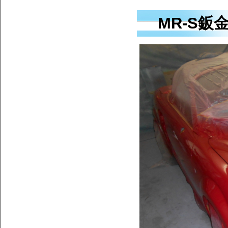
MR-S鈑