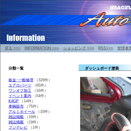
戻る >>>
INFORMATION >>>
ショッピング >>>
RSS>>>
管理者
分類一覧
ダッシュボード塗装
板金･一般修理
（328件）
エアロパーツ
（65件）
ワンオフ加工
（16件）
イベント案内
（54件）
K4GP
（14件）
車輌販売
（75件）
アルミホイール
（10件）
雑誌掲載
（19件）
雑誌掲載
（19件）
フジテレビ
（1件）