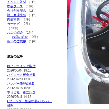
イベント取材
（1件）
塗装ブース
（1件）
会社創立記念
（1件）
靴、修理塗装
（1件）
内装塗装
（1件）
カーナビ
（2件）
（70件）
お店の紹介
（1件）
お店の紹介
（0件）
新年のご挨拶
（1件）
最近の記事
BRZ Rウイング取付
2026/08/04 19:10
ハイエース板金塗装
2026/07/20 13:08
バンパー修理&塗装
2026/07/18 16:03
本日当社 創立記念
2026/07/11 14:12
Fフェンダー板金塗装&バンパー
修理