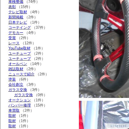
車検整備
（74件）
表彰
（15件）
テレビ取材
（4件）
新聞掲載
（2件）
日本テレビ
（1件）
コーテイング
（37件）
デモカー
（4件）
受賞
（2件）
レース
（12件）
YouTube取材
（1件）
ユーチューブ
（2件）
ユーチューブ
（2件）
オールペン
（14件）
雑誌取材
（2件）
ニュースで紹介
（2件）
塗装
（6件）
会社創立
（3件）
ガラス交換
（3件）
ガラス交換
（0件）
オークション
（1件）
バンパー修理
（15件）
車買取
（2件）
取材
（1件）
取材
（1件）
取材
（1件）